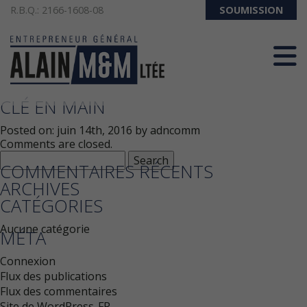
R.B.Q.: 2166-1608-08
SOUMISSION
418-286-3357
CLÉ EN MAIN
Posted on:
juin 14th, 2016
by
adncomm
Comments are closed.
Search
COMMENTAIRES RÉCENTS
for:
ARCHIVES
CATÉGORIES
Aucune catégorie
MÉTA
Connexion
Flux des publications
Flux des commentaires
Site de WordPress-FR