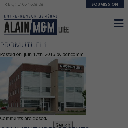
R.B.Q.: 2166-1608-08
SOUMISSION
418-286-3357
PROMUTUEL1
Posted on:
juin 17th, 2016
by
adncomm
Comments are closed.
Search