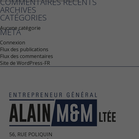
COMMENTAIRES RÉCENTS
for:
ARCHIVES
CATÉGORIES
Aucune catégorie
MÉTA
Connexion
Flux des publications
Flux des commentaires
Site de WordPress-FR
56, RUE POLIQUIN