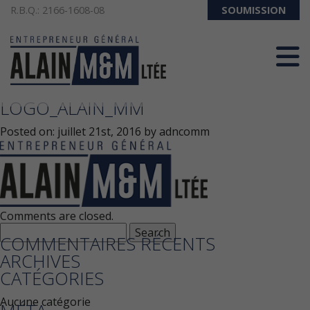
R.B.Q.: 2166-1608-08
SOUMISSION
418-286-3357
LOGO_ALAIN_MM
Posted on:
juillet 21st, 2016
by
adncomm
Comments are closed.
Search
COMMENTAIRES RÉCENTS
for:
ARCHIVES
CATÉGORIES
Aucune catégorie