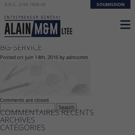
R.B.Q.: 2166-1608-08
SOUMISSION
418-286-3357
BG-SERVICE
Posted on:
juin 14th, 2016
by
adncomm
Comments are closed.
Search
COMMENTAIRES RÉCENTS
for:
ARCHIVES
CATÉGORIES